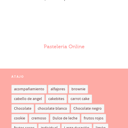
Pasteleria Online
ATAJO
acompañamiento
alfajores
brownie
cabello de angel
cakebites
carrot cake
Chocolate
chocolate blanco
Chocolate negro
cookie
cremoso
Dulce de leche
frutos rojos