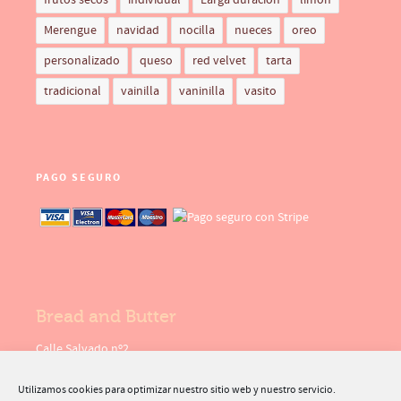
frutos secos
individual
Larga duración
limón
Merengue
navidad
nocilla
nueces
oreo
personalizado
queso
red velvet
tarta
tradicional
vainilla
vaninilla
vasito
PAGO SEGURO
Bread and Butter
Calle Salvado nº2
30369 - Cartagena
( Murcia )
Utilizamos cookies para optimizar nuestro sitio web y nuestro servicio.