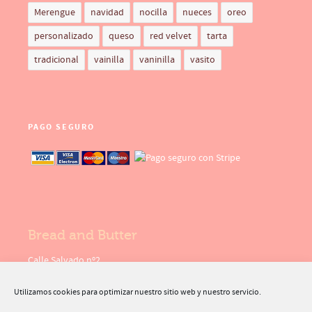
Merengue
navidad
nocilla
nueces
oreo
personalizado
queso
red velvet
tarta
tradicional
vainilla
vaninilla
vasito
PAGO SEGURO
Bread and Butter
Calle Salvado nº2
30369 - Cartagena
( Murcia )
Utilizamos cookies para optimizar nuestro sitio web y nuestro servicio.