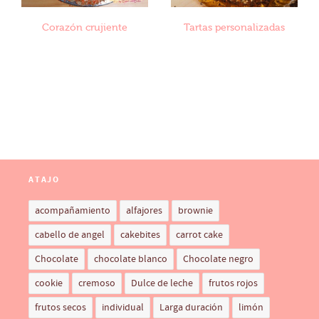
Corazón crujiente
Tartas personalizadas
ATAJO
acompañamiento
alfajores
brownie
cabello de angel
cakebites
carrot cake
Chocolate
chocolate blanco
Chocolate negro
cookie
cremoso
Dulce de leche
frutos rojos
frutos secos
individual
Larga duración
limón