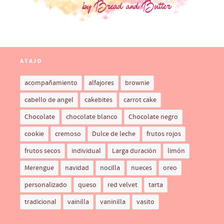
ATAJO
acompañamiento
alfajores
brownie
cabello de angel
cakebites
carrot cake
Chocolate
chocolate blanco
Chocolate negro
cookie
cremoso
Dulce de leche
frutos rojos
frutos secos
individual
Larga duración
limón
Merengue
navidad
nocilla
nueces
oreo
personalizado
queso
red velvet
tarta
tradicional
vainilla
vaninilla
vasito