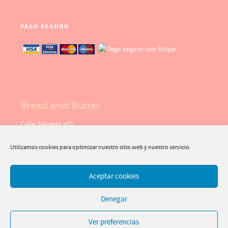
PAGO SEGURO
Bread and Butter
Calle Salvado nº2
30369 - Cartagena
( Murcia )
Utilizamos cookies para optimizar nuestro sitio web y nuestro servicio.
Aceptar cookies
Denegar
©2026 Bread and Butter - Cartagena - Web desarrollada por
icifuentes.es
Ver preferencias
Política de privacidad
Aviso legal y términos de uso