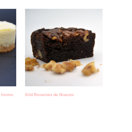
l horno
6Ud Brownies de Nueces