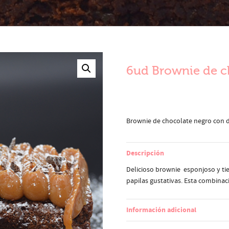
6ud Brownie de c
Brownie de chocolate negro con d
Descripción
Delicioso brownie esponjoso y ti
papilas gustativas. Esta combinac
Información adicional