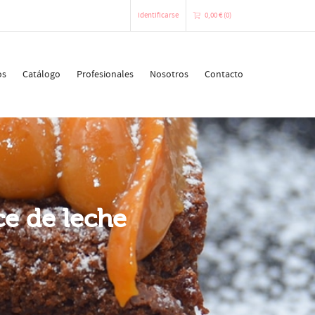
Identificarse
0,00
€
(0)
0 artículos en tu cesta de la compra
os
Catálogo
Profesionales
Nosotros
Contacto
Desafortunadamente, tu cesta de la
compra está vacía.
IR A LA TIENDA
ce de leche