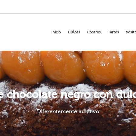
Inicio
Dulces
Postres
Tartas
Vasit
 chocolate negro con dul
Diferentemente adictivo