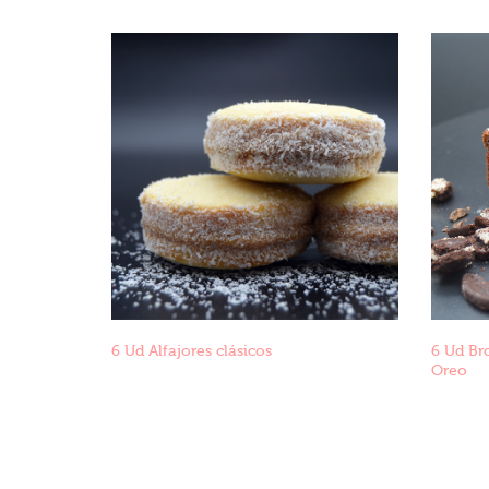
6 Ud Alfajores clásicos
6 Ud Br
Oreo