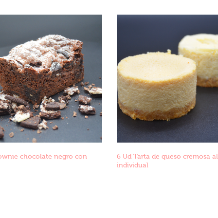
ownie chocolate negro con
6 Ud Tarta de queso cremosa a
individual