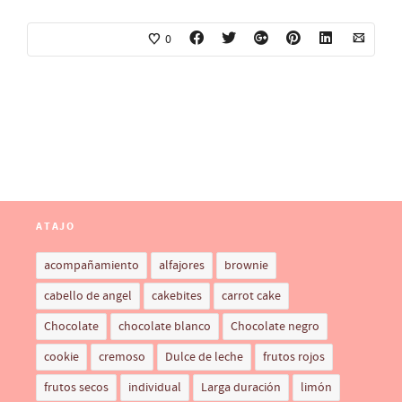
0
ATAJO
acompañamiento
alfajores
brownie
cabello de angel
cakebites
carrot cake
Chocolate
chocolate blanco
Chocolate negro
cookie
cremoso
Dulce de leche
frutos rojos
frutos secos
individual
Larga duración
limón