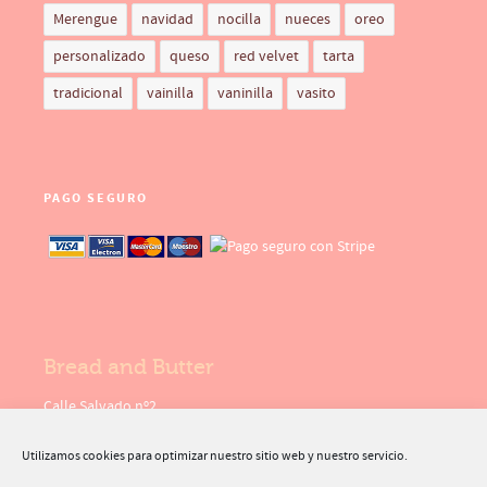
Merengue
navidad
nocilla
nueces
oreo
personalizado
queso
red velvet
tarta
tradicional
vainilla
vaninilla
vasito
PAGO SEGURO
Bread and Butter
Calle Salvado nº2
30369 - Cartagena
( Murcia )
Utilizamos cookies para optimizar nuestro sitio web y nuestro servicio.